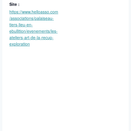
Site :
https://www.helloasso.com
/associations/palaiseau-
tiers-lieu-en-
ebullition/evenements/les-
ateliers-art-de-la-recup-
exploration