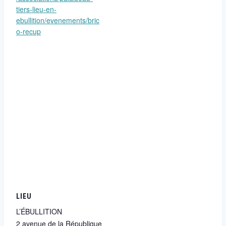
tiers-lieu-en-
ebullition/evenements/bric
o-recup
LIEU
L’ÉBULLITION
2 avenue de la République