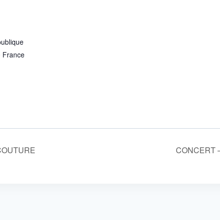
publique
0
France
COUTURE
CONCERT – 