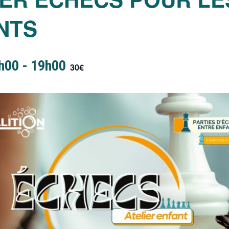
NTS
8h00
-
19h00
30€