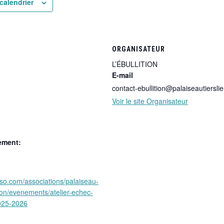
calendrier
ORGANISATEUR
L’ÉBULLITION
E-mail
contact-ebullition@palaiseautierslie
Voir le site Organisateur
ement:
sso.com/associations/palaiseau-
ition/evenements/atelier-echec-
2025-2026