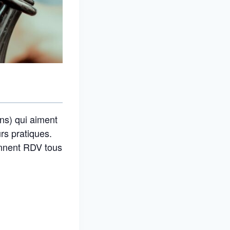
ans) qui aiment
urs pratiques.
onnent RDV tous