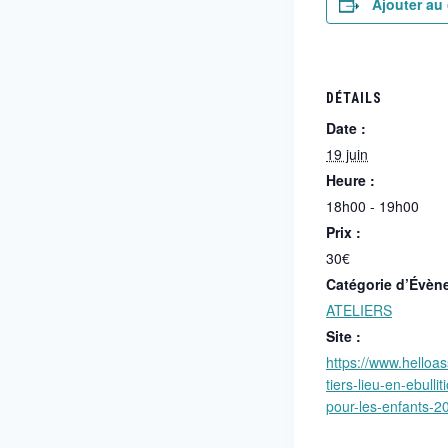
Ajouter au 
DÉTAILS
Date :
19 juin
Heure :
18h00 - 19h00
Prix :
30€
Catégorie d’Évèn
ATELIERS
Site :
https://www.helloa
tiers-lieu-en-ebull
pour-les-enfants-