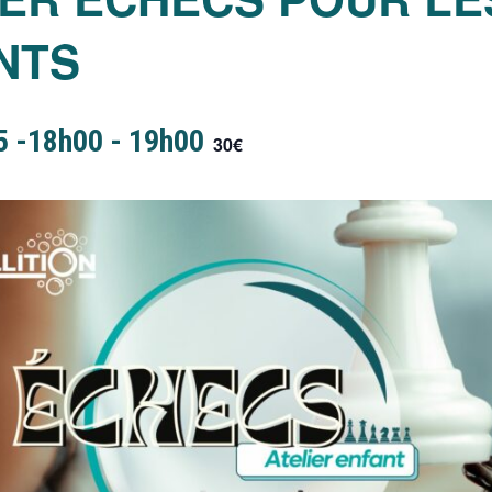
NTS
5 -18h00
-
19h00
30€