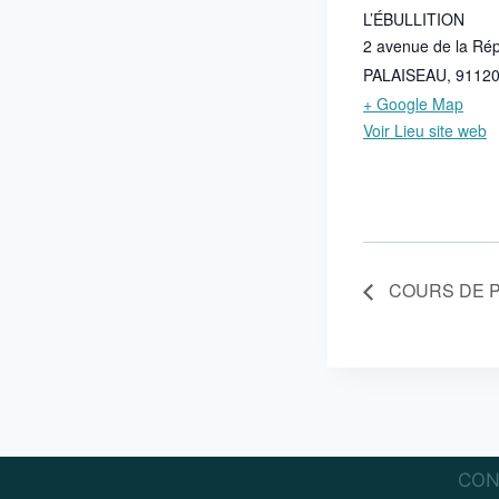
L’ÉBULLITION
2 avenue de la Ré
PALAISEAU
,
9112
+ Google Map
Voir Lieu site web
COURS DE P
CON