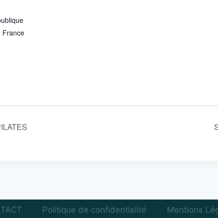
publique
0
France
ILATES
TACT
Politique de confidentialité
Mentions Lé