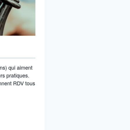
ans) qui aiment
urs pratiques.
onnent RDV tous