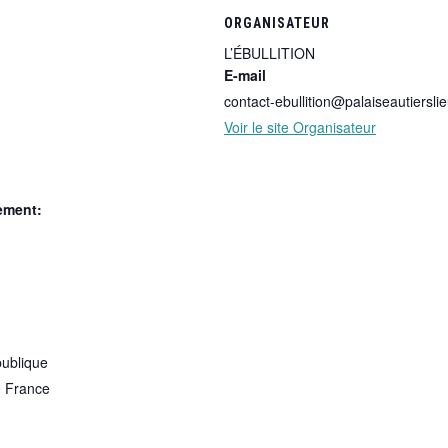
ORGANISATEUR
L’ÉBULLITION
E-mail
contact-ebullition@palaiseautierslie
Voir le site Organisateur
ement:
publique
0
France