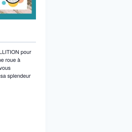
ULLITION pour
ne roue à
 vous
 sa splendeur