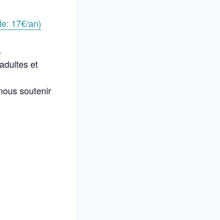
le: 17€/an)
.
adultes et
nous soutenir