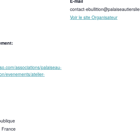
E-mail
contact-ebullition@palaiseautierslie
Voir le site Organisateur
ement:
sso.com/associations/palaiseau-
tion/evenements/atelier-
publique
0
France