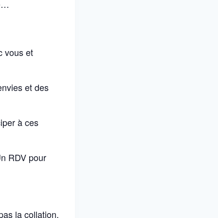
te…
c vous et
envies et des
iper à ces
 Un RDV pour
pas la collation.