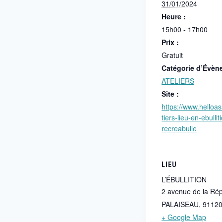
31/01/2024
Heure :
15h00 - 17h00
Prix :
Gratuit
Catégorie d’Évèn
ATELIERS
Site :
https://www.helloa
tiers-lieu-en-ebulli
recreabulle
LIEU
L’ÉBULLITION
2 avenue de la Ré
PALAISEAU
,
9112
+ Google Map