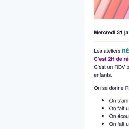
Mercredi 31 j
Les ateliers
RÉ
C’est 2H de ré
C’est un RDV 
enfants.
On se donne 
On s’amu
On fait 
On écout
On fait 