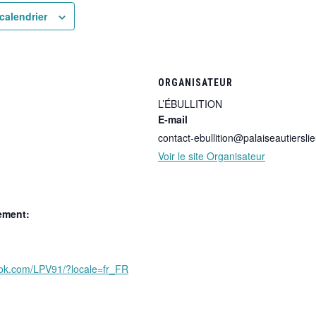
calendrier
ORGANISATEUR
L’ÉBULLITION
E-mail
contact-ebullition@palaiseautierslie
Voir le site Organisateur
ement:
ook.com/LPV91/?locale=fr_FR