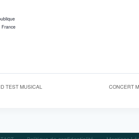
publique
0
France
ND TEST MUSICAL
CONCERT M