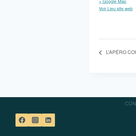
+ Google Map
Voir Lieu site web
L’APÉRO CO
CON