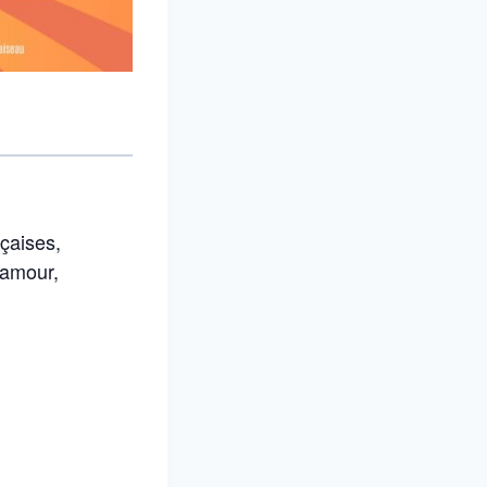
nçaises,
’amour,