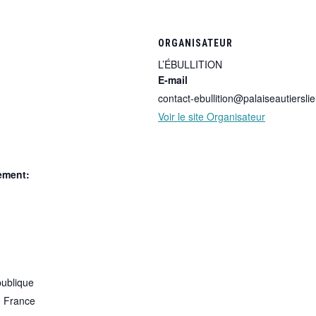
ORGANISATEUR
L’ÉBULLITION
E-mail
contact-ebullition@palaiseautierslie
Voir le site Organisateur
ement:
publique
0
France