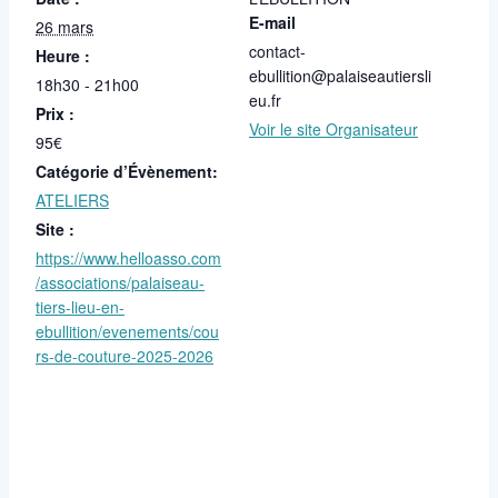
E-mail
26 mars
contact-
Heure :
ebullition@palaiseautiersli
18h30 - 21h00
eu.fr
Prix :
Voir le site Organisateur
95€
Catégorie d’Évènement:
ATELIERS
Site :
https://www.helloasso.com
/associations/palaiseau-
tiers-lieu-en-
ebullition/evenements/cou
rs-de-couture-2025-2026