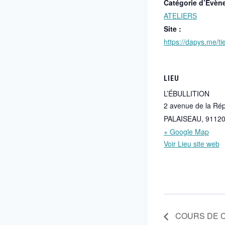
Catégorie d’Évèn
ATELIERS
Site :
https://dapys.me/tie
LIEU
L’ÉBULLITION
2 avenue de la Ré
PALAISEAU
,
9112
+ Google Map
Voir Lieu site web
COURS DE C