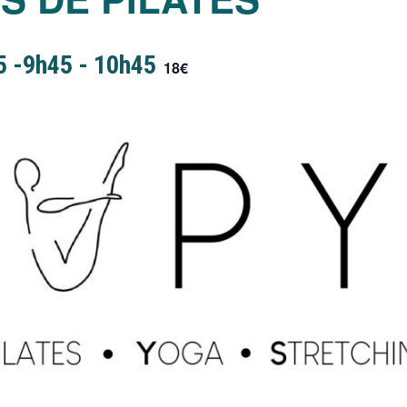
5 -9h45
-
10h45
18€