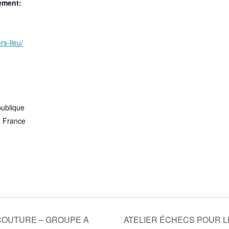
ement:
rs-lieu/
publique
0
France
OUTURE – GROUPE A
ATELIER ÉCHECS POUR 