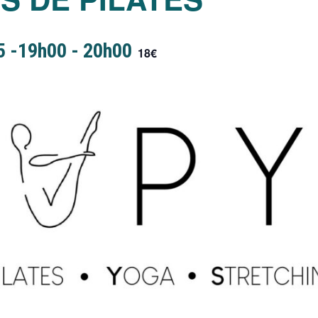
5 -19h00
-
20h00
18€