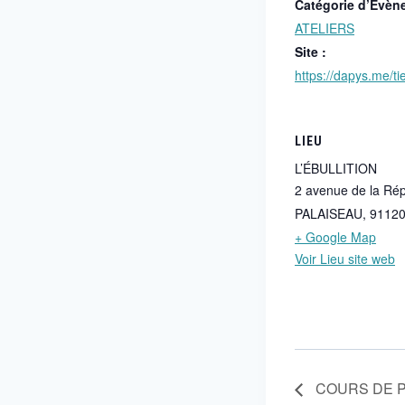
Catégorie d’Évèn
ATELIERS
Site :
https://dapys.me/tie
LIEU
L’ÉBULLITION
2 avenue de la Ré
PALAISEAU
,
9112
+ Google Map
Voir Lieu site web
COURS DE P