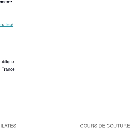
ement:
rs-lieu/
publique
0
France
ILATES
COURS DE COUTURE