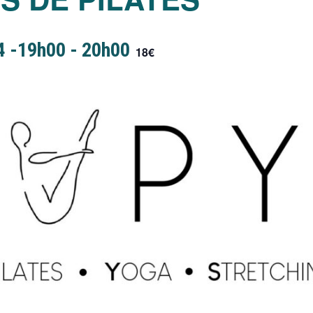
4 -19h00
-
20h00
18€