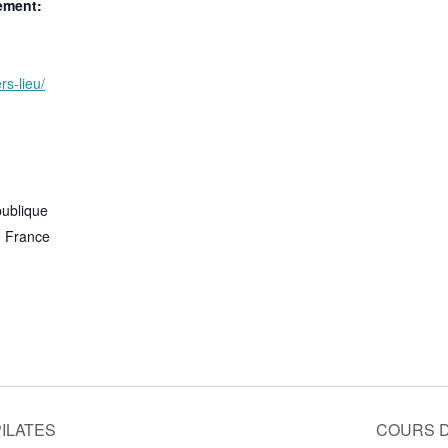
ement:
rs-lieu/
publique
0
France
ILATES
COURS 