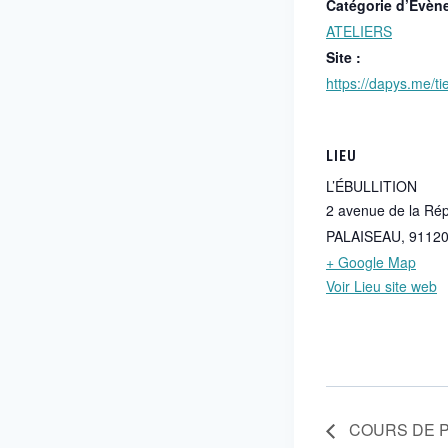
Catégorie d’Évèn
ATELIERS
Site :
https://dapys.me/tie
LIEU
L’ÉBULLITION
2 avenue de la Ré
PALAISEAU
,
9112
+ Google Map
Voir Lieu site web
COURS DE P