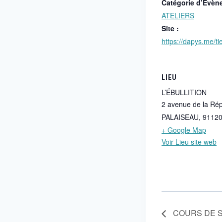
Catégorie d’Évèn
ATELIERS
Site :
https://dapys.me/tie
LIEU
L’ÉBULLITION
2 avenue de la Ré
PALAISEAU
,
9112
+ Google Map
Voir Lieu site web
COURS DE 