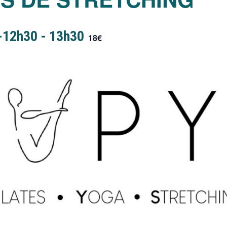
 -12h30
-
13h30
18€