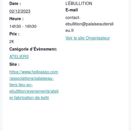
Date :
L’ÉBULLITION
E-mail
02/12/2023
contact-
Heure :
ebullition@palaiseautiersli
14h30 - 16h30
eu.fr
Prix :
Voir le site Organisateur
2€
Catégorie d’Évènement:
ATELIERS
Site :
https://www.helloasso.com
/associations/palaiseau-
tiers-lieu-en-
ebullition/evenements/ateli
er-fabrication-de-kefir