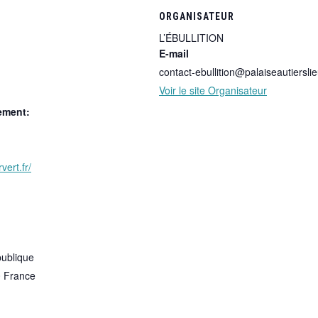
ORGANISATEUR
L’ÉBULLITION
E-mail
contact-ebullition@palaiseautierslie
Voir le site Organisateur
ement:
vert.fr/
publique
0
France