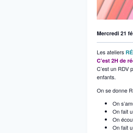
Mercredi 21 fé
Les ateliers
RÉ
C’est 2H de ré
C’est un RDV 
enfants.
On se donne 
On s’amu
On fait 
On écout
On fait 