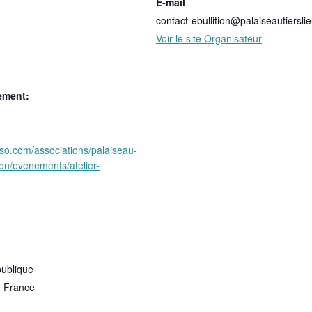
E-mail
contact-ebullition@palaiseautierslie
Voir le site Organisateur
ement:
sso.com/associations/palaiseau-
tion/evenements/atelier-
publique
0
France