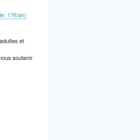
le: 17€/an)
.
adultes et
nous soutenir