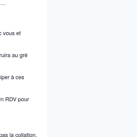
te…
c vous et
ruira au gré
iper à ces
 Un RDV pour
pas la collation.