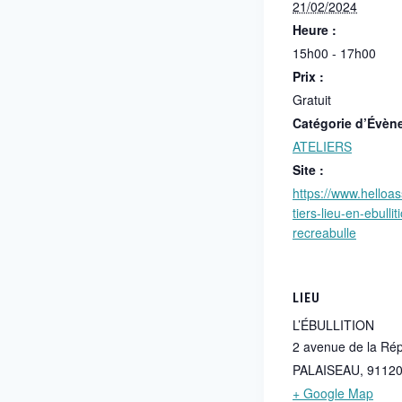
21/02/2024
Heure :
15h00 - 17h00
Prix :
Gratuit
Catégorie d’Évèn
ATELIERS
Site :
https://www.helloa
tiers-lieu-en-ebulli
recreabulle
LIEU
L’ÉBULLITION
2 avenue de la Ré
PALAISEAU
,
9112
+ Google Map