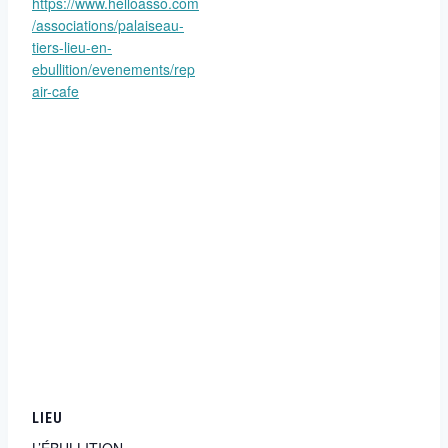
https://www.helloasso.com
/associations/palaiseau-
tiers-lieu-en-
ebullition/evenements/rep
air-cafe
LIEU