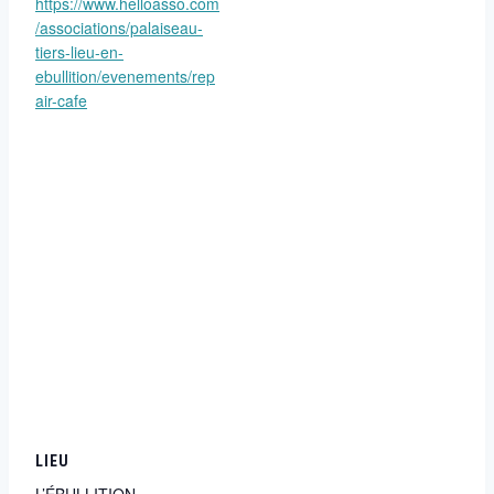
https://www.helloasso.com
/associations/palaiseau-
tiers-lieu-en-
ebullition/evenements/rep
air-cafe
LIEU