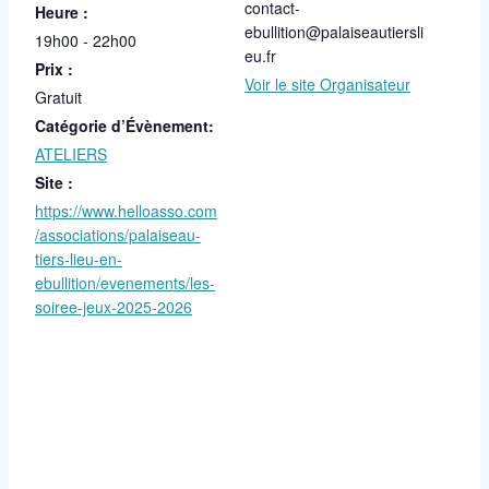
contact-
Heure :
ebullition@palaiseautiersli
19h00 - 22h00
eu.fr
Prix :
Voir le site Organisateur
Gratuit
Catégorie d’Évènement:
ATELIERS
Site :
https://www.helloasso.com
/associations/palaiseau-
tiers-lieu-en-
ebullition/evenements/les-
soiree-jeux-2025-2026