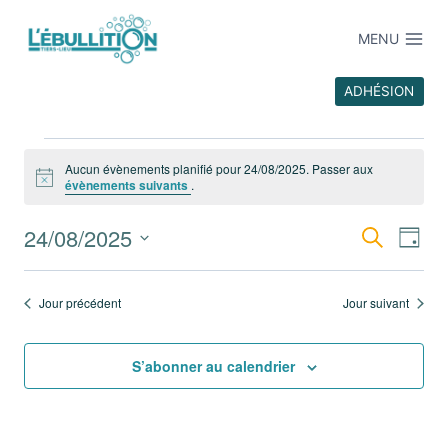
MENU
ADHÉSION
Aucun évènements planifié pour 24/08/2025. Passer aux
Notice
évènements suivants
.
24/08/2025
Recherche
Recher
Na
Jour
Sélectionnez
et
de
une
Jour précédent
Jour suivant
date.
navigat
vu
de
S’abonner au calendrier
Év
vues