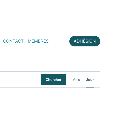
CONTACT
MEMBRES
ADHÉSION
Navigati
Chercher
Mois
Jour
de
vues
Évèneme