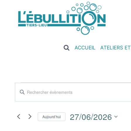
ACCUEIL
ATELIERS E
Recherche
Saisir
mot-
et
clé.
navigation
27/06/2026
Rechercher
Aujourd’hui
Évènements
de
Sélectionnez
par