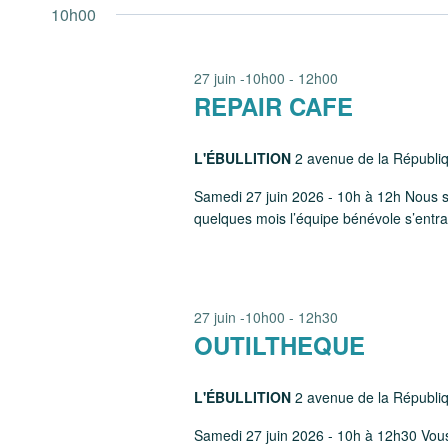
une
10h00
vues
mot-
date.
clé.
Évènements
27 juin -10h00
-
12h00
REPAIR CAFE
L'ÉBULLITION
2 avenue de la Républ
Samedi 27 juin 2026 - 10h à 12h Nous s
quelques mois l’équipe bénévole s’entrai
27 juin -10h00
-
12h30
OUTILTHEQUE
L'ÉBULLITION
2 avenue de la Républ
Samedi 27 juin 2026 - 10h à 12h30 Vous 