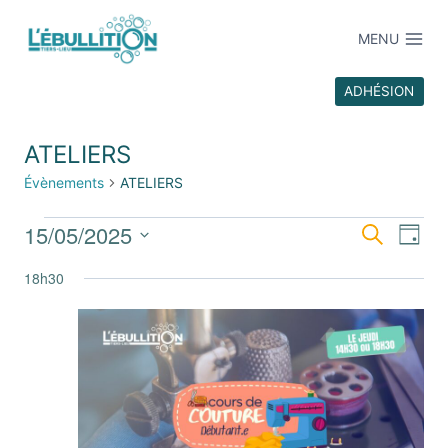
MENU
ADHÉSION
ATELIERS
Évènements
ATELIERS
15/05/2025
Recherche
Recher
Na
Jour
Sélectionnez
et
de
18h30
une
date.
navigat
vu
de
Év
vues