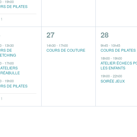
00
-
19h00
RS DE PILATES
 1
1
3
6
27
28
vènements,
évènement,
évènement
30
-
13h30
14h30
-
17h00
9h45
-
10h45
RS DE
COURS DE COUTURE
COURS DE PILATES
ETCHING
18h00
-
19h00
ATELIER ÉCHECS P
00
-
17h00
 ATELIERS
LES ENFANTS
RÉABULLE
19h00
-
22h00
SOIRÉE JEUX
00
-
19h00
RS DE PILATES
 1