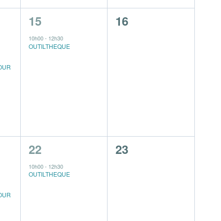
1
0
15
16
s,
évènement,
évènement,
10h00
-
12h30
OUTILTHEQUE
OUR
1
0
22
23
s,
évènement,
évènement,
10h00
-
12h30
OUTILTHEQUE
OUR