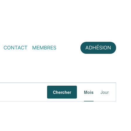
CONTACT
MEMBRES
ADHÉSION
Navigati
Chercher
Mois
Jour
de
vues
Évèneme