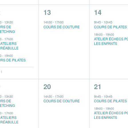
1
2
2
13
14
vènements,
évènement,
évènement
30
-
13h30
14h30
-
17h00
9h45
-
10h45
RS DE
COURS DE COUTURE
COURS DE PILATES
ETCHING
18h00
-
19h00
ATELIER ÉCHECS P
00
-
17h00
 ATELIERS
LES ENFANTS
RÉABULLE
00
-
19h00
RS DE PILATES
 1
1
2
9
20
21
vènements,
évènement,
évènement
30
-
13h30
14h30
-
17h00
9h45
-
10h45
RS DE
COURS DE COUTURE
COURS DE PILATES
ETCHING
18h00
-
19h00
ATELIER ÉCHECS P
00
-
17h00
 ATELIERS
LES ENFANTS
RÉABULLE