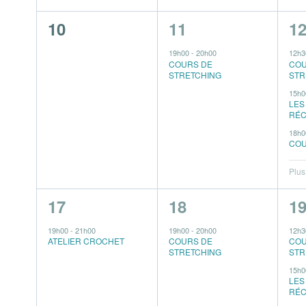
0
1
4
10
11
1
évènement,
évènement,
é
19h00
-
20h00
12h
COURS DE
COU
STRETCHING
STR
15h
LES
RÉC
18h
COU
Plus
1
1
4
17
18
1
évènement,
évènement,
é
19h00
-
21h00
19h00
-
20h00
12h
ATELIER CROCHET
COURS DE
COU
STRETCHING
STR
15h
LES
RÉC