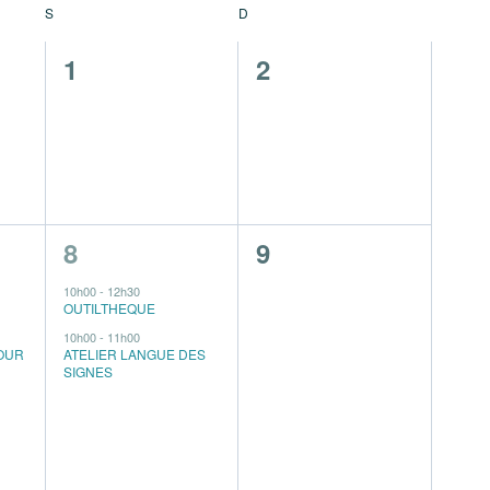
S
D
0
0
1
2
,
évènement,
évènement,
2
0
8
9
s,
évènements,
évènement,
10h00
-
12h30
OUTILTHEQUE
10h00
-
11h00
OUR
ATELIER LANGUE DES
SIGNES