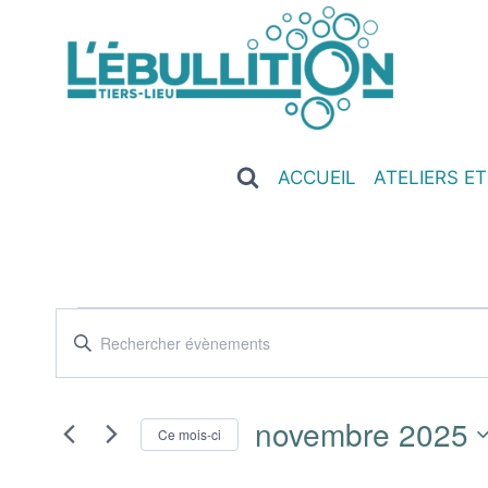
ACCUEIL
ATELIERS E
Recherche
Saisir
mot-
et
clé.
navigation
novembre 2025
Rechercher
Ce mois-ci
Évènements
de
Sélectionnez
par