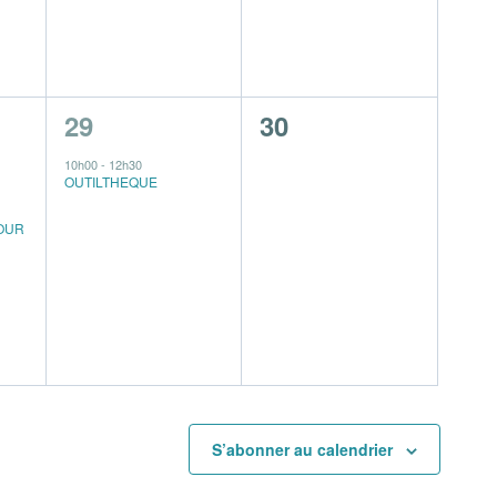
1
0
29
30
s,
évènement,
évènement,
10h00
-
12h30
OUTILTHEQUE
OUR
S’abonner au calendrier