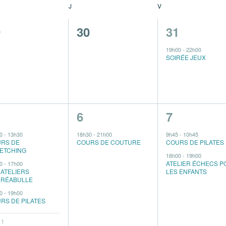
J
V
0
1
9
30
31
vènement,
évènement,
évènement
19h00
-
22h00
SOIRÉE JEUX
1
2
6
7
vènements,
évènement,
évènement
30
-
13h30
18h30
-
21h00
9h45
-
10h45
RS DE
COURS DE COUTURE
COURS DE PILATES
ETCHING
18h00
-
19h00
ATELIER ÉCHECS P
00
-
17h00
 ATELIERS
LES ENFANTS
RÉABULLE
00
-
19h00
RS DE PILATES
 1