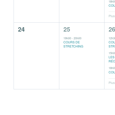
18h
COU
Plus
0
1
4
24
25
2
évènement,
évènement,
é
19h00
-
20h00
12h
COURS DE
COU
STRETCHING
STR
15h
LES
RÉC
18h
COU
Plus