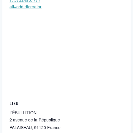
775732495777?
aff=oddtdtcreator
LIEU
L’ÉBULLITION
2 avenue de la République
PALAISEAU
,
91120
France