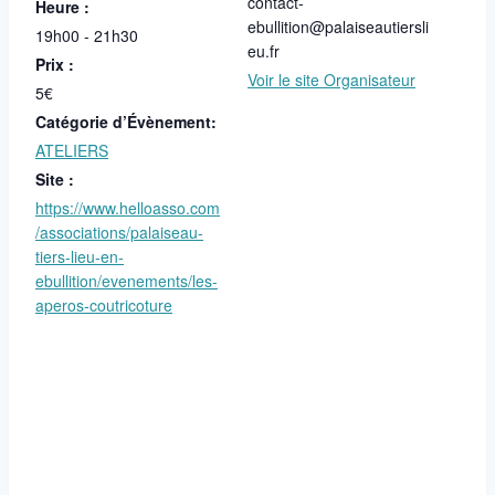
contact-
Heure :
ebullition@palaiseautiersli
19h00 - 21h30
eu.fr
Prix :
Voir le site Organisateur
5€
Catégorie d’Évènement:
ATELIERS
Site :
https://www.helloasso.com
/associations/palaiseau-
tiers-lieu-en-
ebullition/evenements/les-
aperos-coutricoture