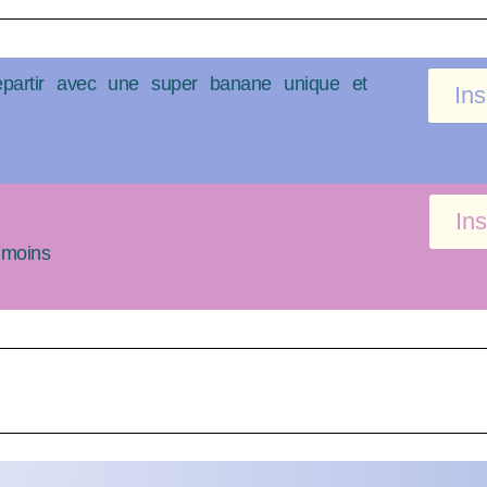
repartir avec une super banane unique et
Ins
Ins
 moins