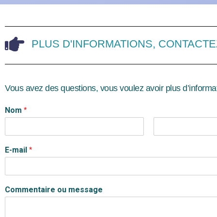
PLUS D'INFORMATIONS, CONTACT
Vous avez des questions, vous voulez avoir plus d’inform
Nom
*
P
N
r
o
E-mail
*
é
m
n
o
m
Commentaire ou message