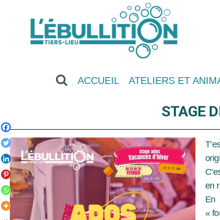
ACCUEIL
ATELIERS ET ANIM
STAGE D
T’es
orig
C’e
en 
En 
« f