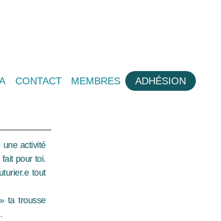
A
CONTACT
MEMBRES
ADHÉSION
 une activité
ait pour toi.
turier.e tout
 » ta trousse
é…